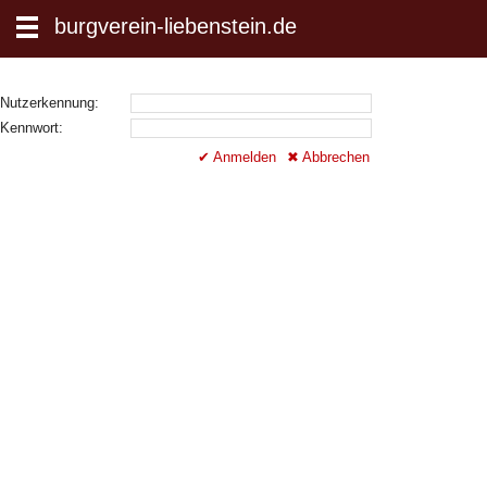
zum Inhalt wechseln
burgverein-liebenstein.de
Suche:
Nutzerkennung:
Kennwort:
✔ Anmelden
✖ Abbrechen