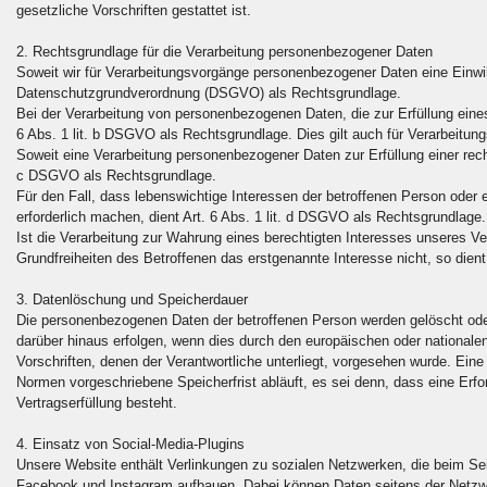
gesetzliche Vorschriften gestattet ist.
2. Rechtsgrundlage für die Verarbeitung personenbezogener Daten
Soweit wir für Verarbeitungsvorgänge personenbezogener Daten eine Einwilli
Datenschutzgrundverordnung (DSGVO) als Rechtsgrundlage.
Bei der Verarbeitung von personenbezogenen Daten, die zur Erfüllung eines V
6 Abs. 1 lit. b DSGVO als Rechtsgrundlage. Dies gilt auch für Verarbeitun
Soweit eine Verarbeitung personenbezogener Daten zur Erfüllung einer rechtlic
c DSGVO als Rechtsgrundlage.
Für den Fall, dass lebenswichtige Interessen der betroffenen Person oder
erforderlich machen, dient Art. 6 Abs. 1 lit. d DSGVO als Rechtsgrundlage.
Ist die Verarbeitung zur Wahrung eines berechtigten Interesses unseres Ve
Grundfreiheiten des Betroffenen das erstgenannte Interesse nicht, so dient
3. Datenlöschung und Speicherdauer
Die personenbezogenen Daten der betroffenen Person werden gelöscht oder
darüber hinaus erfolgen, wenn dies durch den europäischen oder national
Vorschriften, denen der Verantwortliche unterliegt, vorgesehen wurde. Ei
Normen vorgeschriebene Speicherfrist abläuft, es sei denn, dass eine Erfo
Vertragserfüllung besteht.
4. Einsatz von Social-Media-Plugins
Unsere Website enthält Verlinkungen zu sozialen Netzwerken, die beim Sei
Facebook und Instagram aufbauen. Dabei können Daten seitens der Netz