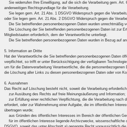
Sie widerrufen Ihre Einwilligung, auf die sich die Verarbeitung gem. Art. 6 
anderweitigen Rechtsgrundlage für die Verarbeitung.
Sie legen gem. Art. 21 Abs. 1 DSGVO Widerspruch gegen die Verarbeitung 
oder Sie legen gem. Art. 21 Abs. 2 DSGVO Widerspruch gegen die Verarbei
Die Sie betreffenden personenbezogenen Daten wurden unrechtmäßig ver
Die Löschung der Sie betreffenden personenbezogenen Daten ist zur Erfü
Mitgliedstaaten erforderlich, dem der Verantwortliche unterliegt.
Die Sie betreffenden personenbezogenen Daten wurden in Bezug auf ang
5. Information an Dritte
Hat der Verantwortliche die Sie betreffenden personenbezogenen Daten öf
verpflichtet, so trifft er unter Berücksichtigung der verfügbaren Techno
um für die Datenverarbeitung Verantwortliche, die die personenbezogenen D
die Löschung aller Links zu diesen personenbezogenen Daten oder von Ko
6. Ausnahmen
Das Recht auf Löschung besteht nicht, soweit die Verarbeitung erforderlich 
zur Ausübung des Rechts auf freie Meinungsäußerung und Information;
zur Erfüllung einer rechtlichen Verpflichtung, die die Verarbeitung nach d
erfordert, oder zur Wahrnehmung einer Aufgabe, die im öffentlichen Interess
übertragen wurde;
aus Gründen des öffentlichen Interesses im Bereich der öffentlichen Gesu
für im öffentlichen Interesse liegende Archivzwecke, wissenschaftliche 
DSGVO, soweit das unter Abschnitt a) genannte Recht voraussichtlich die 