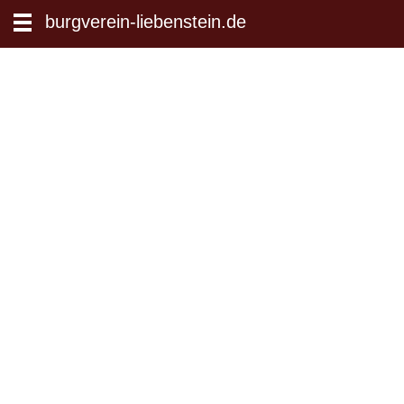
zum Inhalt wechseln
burgverein-liebenstein.de
Suche: