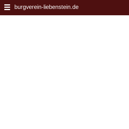
zum Inhalt wechseln
burgverein-liebenstein.de
Suche: